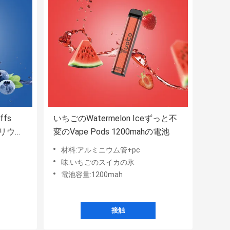
fs
いちごのWatermelon Iceずっと不
のセリウム
変のVape Pods 1200mahの電池
材料:アルミニウム管+pc
味:いちごのスイカの氷
電池容量:1200mah
接触