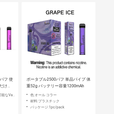
0パフ 使
ポータブル2500パフ 単品バイプ 体
だけま
重52g バッテリー容量1200mAh
なVape
色:オール コラー
材料:プラスチック
パッケージ:1pc/pack