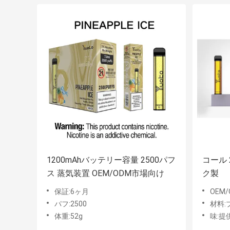
1200mAhバッテリー容量 2500パフ
コール 
ス 蒸気装置 OEM/ODM市場向け
ク製
保証:6ヶ月
OEM
パフ:2500
材料:
体重:52g
味:提