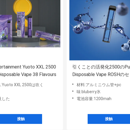
tertainment Yuoto XXL 2500
引くことの活発化2500のPuf
isposable Vape 38 Flavours
Disposable Vape ROSH
Certificated
Yuoto XXL 2500は吹く
材料:アルミニウム管+pc
味:bluberry氷
及した
電池容量:1200mah
接触
接触