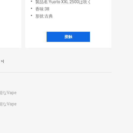
製品名:Yuoto XXL 2500は吹く
香味:38
形状:古典
接触
>|
なVape
なVape