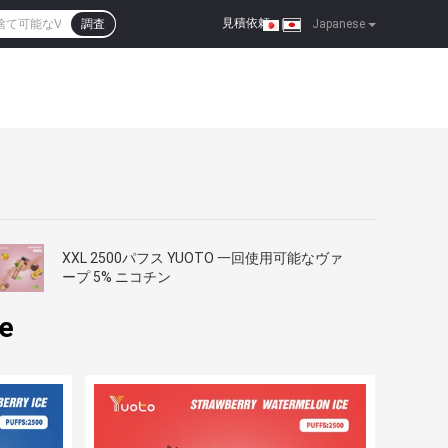
見積依頼
調査
|
Japanese
XXL 2500パフス YUOTO 一回使用可能なヴァ
ープ 5% ニコチン
e