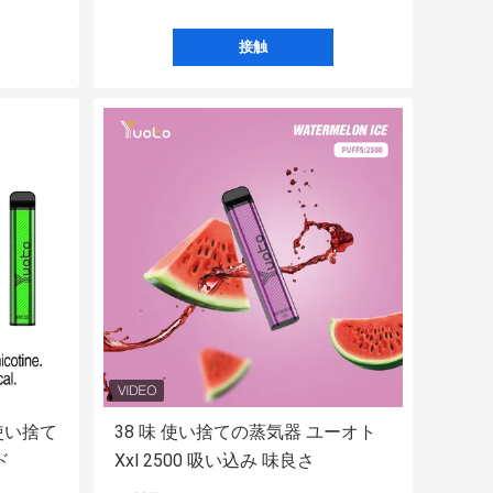
接触
 使い捨て
38 味 使い捨ての蒸気器 ユーオト
ド
Xxl 2500 吸い込み 味良さ