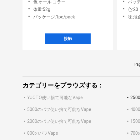
色:オール コラー
バッテ
体重:52g
色:20
パッケージ:1pc/pack
味:混
接触
Pag
カテゴリーをブラウズする：
YUOTO使い捨て可能なVape
25
5000のパフ使い捨て可能なVape
40
2000のパフ使い捨て可能なVape
15
800のパフVape
700