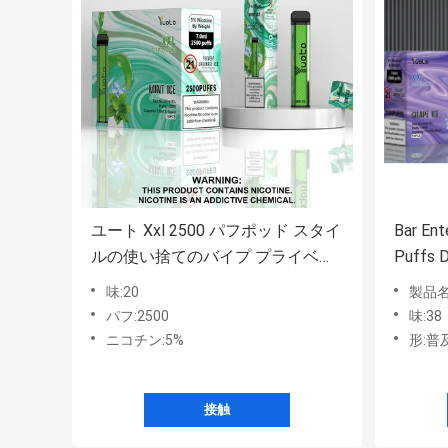
ユート Xxl 2500 パフポッド スタイ
Bar En
ルの使い捨てのバイプ プライベー
Puffs D
トモデル 1200mah バッテリー
味:20
製品名:
パフ:2500
味:38
ニコチン:5%
形:普
接触