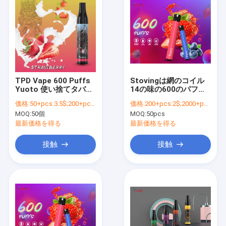
TPD Vape 600 Puffs
Stovingは網のコイル
Yuoto 使い捨てタバコ
14の味の600のパフ
2ml ジュース 400mAh
VapeとYuotoにニスを
価格:
50+pcs:3.5$;200+pcs:3.4$;1000+pcs:3.3$;10000+pcs:3.2$,
価格:
200+pcs:2$;2000+pcs:1.9$;10000+pcs:1.85$;30000+pcs:1.8$；50000+pcs:1.75$
かける
MOQ:
50個
MOQ:
50pcs
最新価格を得る
最新価格を得る
接触
接触
ホーム
製品
VRショー