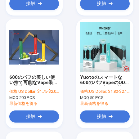
接触
接触
600のパフの美しい使
Yuotoのスマートな
い捨て可能なVape装置
600のパフVapeのODM
と棒催し物Yuoto
のニースの好みの使い
価格:
US Dollar: $1.75-$2.0(1 PCS)
価格:
US Dollar: $1.80-$2.10(1PCS)
捨て可能なVapeのペン
MOQ:
200 PCS
MOQ:
50 PCS
最新価格を得る
最新価格を得る
接触
接触