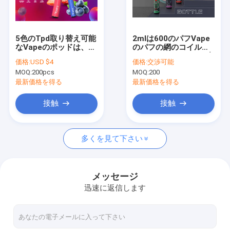
企業情報
お問い合わせ
5色のTpd取り替え可能
2mlは600のパフVape
なVapeのポッドは、
のパフの網のコイルの
ニュース
600のパフのカートリ
YuotoのびんのVape小
価格:
USD $4
価格:
交渉可能
ッジMod装置を住んで
さい棒を煙らす
MOQ:
200pcs
MOQ:
200
いる
最新価格を得る
最新価格を得る
YUOTO使い捨て可能なVape
接触
接触
2500のパフ使い捨て可能なVape
多くを見て下さい
3000のパフ使い捨て可能なVape
5000のパフ使い捨て可能なVape
メッセージ
迅速に返信します
4000のパフ使い捨て可能なVape
3500のパフ使い捨て可能なVape