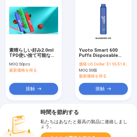
素晴らしい好み2.0ml
Yuoto Smart 600
TPD使い捨て可能な
Puffs Disposable
Vape 600のパフ
Vape Kit 2% ニコチン
MOQ:
50pcs
価格:
US Dollar: $1.55-$1.85(1PCS)
YUOTOスマートなODM
TPD デバイス
最新価格を得る
MOQ:
50個
最新価格を得る
接触
接触
時間を節約する
私たちはあなたと最高の製品に連絡しまし
ょう。