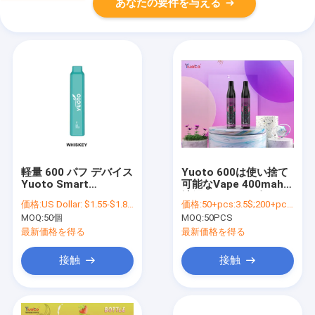
あなたの要件を与える
軽量 600 パフ デバイス
Yuoto 600は使い捨て
Yuoto Smart
可能なVape 400mah電
Disposable Vape 2ML
池網のコイルの吹く
価格:
US Dollar: $1.55-$1.85(1PCS)
価格:
50+pcs:3.5$;200+pcs:3.4$;1000+pcs:3.3$;10000+pcs:3.2$,
E Liquid
MOQ:
50個
MOQ:
50PCS
最新価格を得る
最新価格を得る
接触
接触