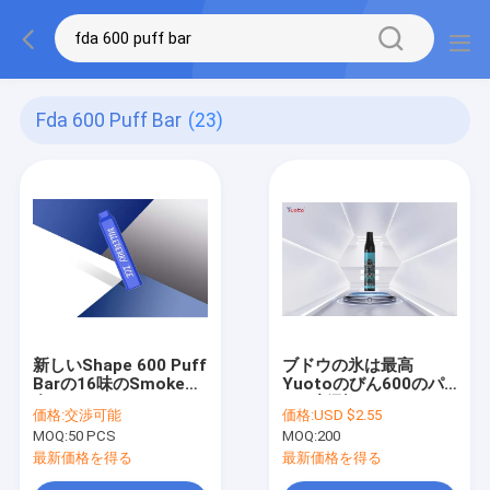
Fda 600 Puff Bar
(23)
新しいShape 600 Puff
ブドウの氷は最高
Barの16味のSmoke混
Yuotoのびん600のパ
合されたVape Pens
フの新型Vapeのペンに
価格:
交渉可能
価格:
USD $2.55
FDAのセリウム、
風味を付ける
MOQ:
50 PCS
MOQ:
200
最新価格を得る
最新価格を得る