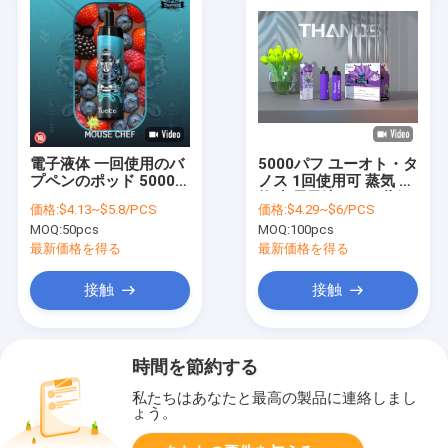
電子液体 一回使用のバ
5000パフ ユーオト・タ
プペンのポッド 5000パ
ノス 1回使用可 蒸気 果
フ 14ml Eタバコ
物味 電子液 14ml 蒸気
価格:
$4.13~$5.8/PCS
価格:
$4.29~$6/PCS
ポッド ペン サウジアラ
MOQ:
50pcs
MOQ:
100pcs
ビア アラビア語
最新価格を得る
最新価格を得る
接触
接触
時間を節約する
私たちはあなたと最高の製品に連絡しまし
ょう。