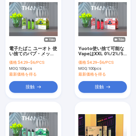
電子たばこ ユーオト 使
Yuoto使い捨て可能な
い捨てのバプ・メッシ
VapeはXXL 0%/2%/5%
ュ コイル タンズ 5000
の塩のニコチンのEcig
価格:
$4.29~$6/PCS
価格:
$4.29~$6/PCS
吸い 0% 2% 5%
卸し売りOEMと
MOQ:
100pcs
MOQ:
100pcs
Thanos 5000puffs 19
の味を吹くペンで書く
最新価格を得る
最新価格を得る
接触
接触
ホーム
製品
VRショー