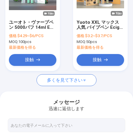
企業情報
お問い合わせ
ユーオト・ヴァープペ
Yuoto XXL マックス
ン 5000パフ 14ml Eジ
人気 バイプペン Ecig
ニュース
ュースメッシュコイル
EGO シガレット 3500
価格:
$4.29~$6/PCS
価格:
$3.2~$3.7/PCS
蒸発器 E電子タバコ 使
パフ 工場価格
MOQ:
100pcs
MOQ:
50pcs
い捨ての蒸発器
最新価格を得る
最新価格を得る
YUOTO使い捨て可能なVape
接触
接触
2500のパフ使い捨て可能なVape
多くを見て下さい
3000のパフ使い捨て可能なVape
5000のパフ使い捨て可能なVape
メッセージ
迅速に返信します
4000のパフ使い捨て可能なVape
3500のパフ使い捨て可能なVape