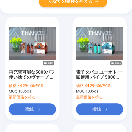
あなたの要件を与える
再充電可能な5000パフ
電子タバコ ユーオト 一
使い捨てのヴァープ ユ
回使用 バイプ 5000パ
ーオト ヴァープ フルー
フ 650MAh バイプペン
価格:
$4.29~$6/PCS
価格:
$4.29~$6/PCS
ツ味タイプC
バー XXL エルクスエル
MOQ:
100pcs
MOQ:
100pcs
フ
最新価格を得る
最新価格を得る
接触
接触