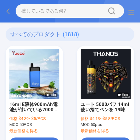
すべてのプロダクト
(1818)
16ml E液体900mAh電
ユート 5000パフ 14ml
池が付いている7000の
使い捨てペンを 19味
パフのYuoto
オリジナルファクトリ
価格:
$4.39~$5/PCS
価格:
$4.13~$5.8/PCS
Beyonder使い捨て可能
ー
MOQ:
50PCS
MOQ:
50pcs
なVapeのポッド
最新価格を得る
最新価格を得る