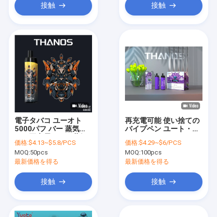
接触
接触
電子タバコ ユーオト
再充電可能 使い捨ての
5000パフ バー 蒸気ペ
バイプペン ユート・タ
ンを再充電できる蒸気
ノス 14ml 5000パフ メ
価格:
$4.13~$5.8/PCS
価格:
$4.29~$6/PCS
器 キット フンポッド
ッシュコイル エルフ ロ
MOQ:
50pcs
MOQ:
100pcs
ストバー・メアリー
最新価格を得る
最新価格を得る
接触
接触