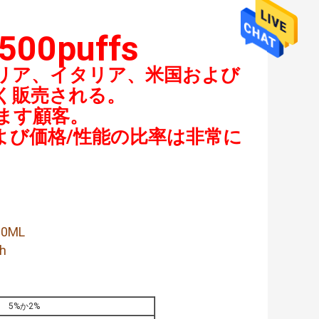
500puffs
リア、イタリア、米国および
く販売される。
ます顧客。
よび価格/性能の比率は非常に
0ML
h
5%か2%