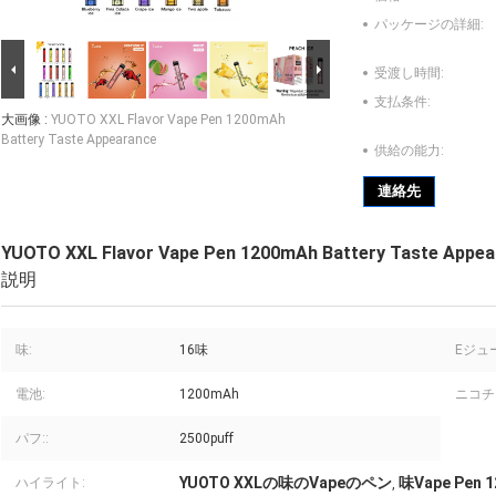
パッケージの詳細:
受渡し時間:
支払条件:
大画像 :
YUOTO XXL Flavor Vape Pen 1200mAh
Battery Taste Appearance
供給の能力:
連絡先
YUOTO XXL Flavor Vape Pen 1200mAh Battery Taste Appea
説明
味:
16味
Eジュ
電池:
1200mAh
ニコチン
パフ::
2500puff
YUOTO XXLの味のVapeのペン
味Vape Pen 
ハイライト:
,