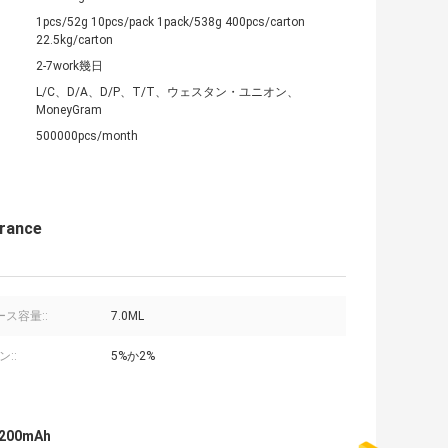
1pcs/52g 10pcs/pack 1pack/538g 400pcs/carton
22.5kg/carton
2-7work幾日
L/C、D/A、D/P、T/T、ウェスタン・ユニオン、
MoneyGram
500000pcs/month
rance
ース容量::
7.0ML
::
5%か2%
1200mAh