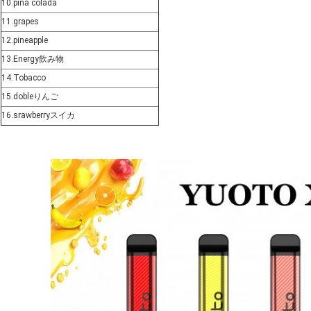
10.pina colada
11.grapes
12.pineapple
13.Energy飲み物
14.Tobacco
15.dobleりんご
16.srawberryスイカ