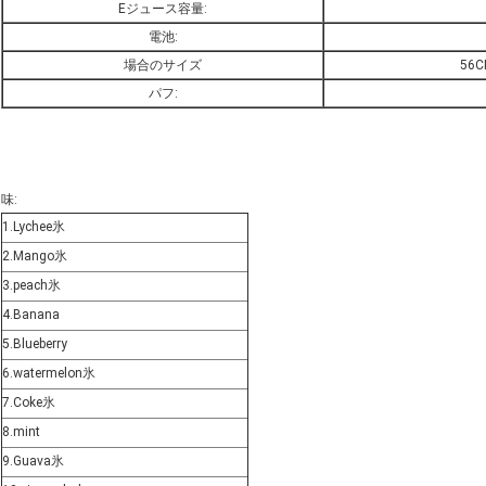
Eジュース容量:
電池:
場合のサイズ
56C
パフ:
味:
1.Lychee氷
2.Mango氷
3.peach氷
4.Banana
5.Blueberry
6.watermelon氷
7.Coke氷
8.mint
9.Guava氷