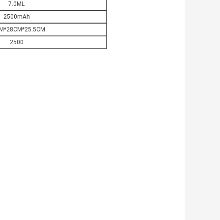
7.0ML
2500mAh
M*28CM*25.5CM
2500