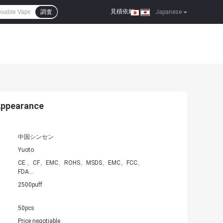
見積依頼
調査
|
Japanese
Appearance
中国シンセン
Yuoto
CE 、CF、EMC、ROHS、MSDS、EMC、FCC、
FDA...
2500puff
50pcs
Price negotiable