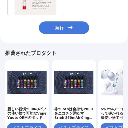
Puffs 850mAh Battery
続行
推薦されたプロダクト
新しい習慣2000のパフ
非Yuotoは金持ち2000
5% 2%のニコ
の使い捨て可能なVape
をニコチン満たす
って導かれるポ
Yuoto OEMのポッド
Srich 850mAh 0mg
棒使い捨て可能な
5% 2% 0%のニコチン
20mg 50mgの吹く
2000のパフYuo
ベストプライス
ベストプライス
ベストプラ