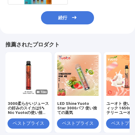
続行
推薦されたプロダクト
3000柔らかいジュース
LED Shine Yuoto
ユーオト 使い
の好みのスイカは5%
Star 3000パフ 使い捨
ィック 1650ma
Nic Yuotoの使い捨て
ての蒸気
テリー ユーオト
可能な蒸気タバコ吹く
ウス 3500 パフ
ュース 8.0ML
ベストプライス
ベストプライス
ベストプラ