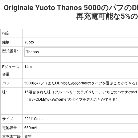
Originale Yuoto Thanos 5000のパ
再充電可能な5%
指定
銘柄:
Yuoto
型式番号:
Thanos
Eジュース
14ml
容量
パフ:
5000のパフ（またODMのためのorherのタイプを選ぶことができる
味:
15混合された味（ブルーベリーのラズベリー、いちごのバナナのect
（またODMのためのorherのタイプを選ぶことができる）
サイズ:
22*110mm
電池容量:
650mAh
再充電可能
肯定