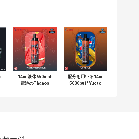
o
14ml液体650mah
配分を用いる14ml
電池のThanos
5000puff Yuoto
5000のパフの再充
Thanos使い捨て可
パ
電可能な15味
能なEのタバコ
650mAh