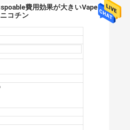
フのDispoable費用効果が大きいVape
のニコチン
）
）