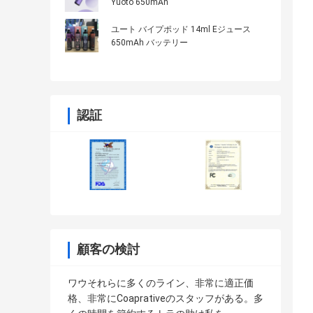
Yuoto 650mAh
ユート バイプポッド 14ml Eジュース
650mAh バッテリー
認証
顧客の検討
ワウそれらに多くのライン、非常に適正価
格、非常にCoaprativeのスタッフがある。多