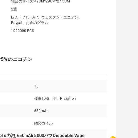
場合のサイズ:42CM*29CM*27.5CM
2週
L/C、T/T、D/P、ウェスタン・ユニオン、
Paypal、お金のグラム
1000000 PCS
可能な5%のニコチン
15
棒催し物、党、Rlexation
650mAh
網のコイル
otoの泡
650mAh 5000パフDispoable Vape
,