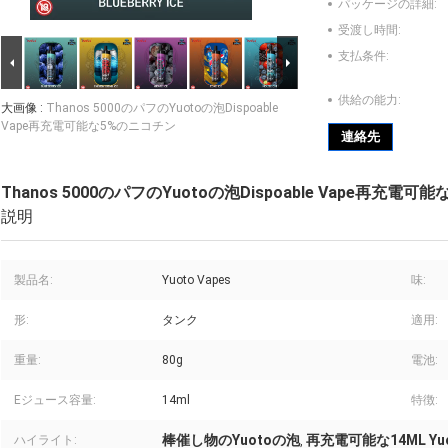
パッケージの詳細:
受渡し時間:
支払条件:
供給の能力:
大画像 :
Thanos 5000のパフのYuotoの泡Dispoable
Vape再充電可能な5%のニコチン
連絡先
Thanos 5000のパフのYuotoの泡Dispoable Vape再充電
説明
製品名:
Yuoto Vapes
味:
形:
タンク
適用:
重量:
80g
電池:
Eジュース容量:
14ml
特徴:
棒催し物のYuotoの泡
再充電可能な14ML Yu
ハイライト:
,