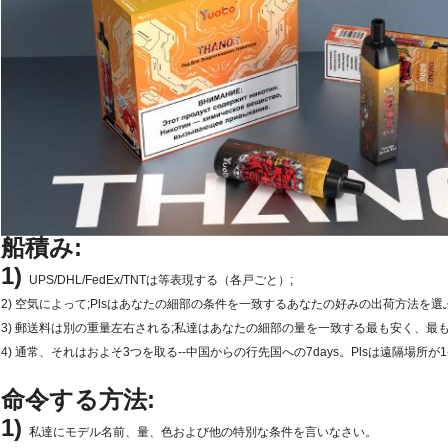
船積み:
1)
UPS/DHL/FedEx/TNTは等表現する（各戸ごと）;
2) 空気によって;Plsはあなたの細部の条件を一致するあなたの好みの出荷方法を選ぶ
3) 郵送料は別の重量左右される;私達はあなたの細部の量を一致する最も安く、最
4) 通常、それはおよそ3つを取る--中国からの行先国への7days。Plsは遠隔場所
命令する方法:
1)
私達にモデル名前、量、色および他の特別な条件を言いなさい。