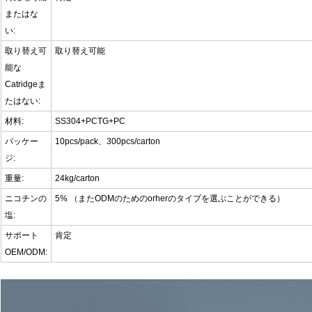
またはな
い:
取り替え可
取り替え可能
能な
Catridgeま
たはない:
材料:
SS304+PCTG+PC
パッケー
10pcs/pack、300pcs/carton
ジ:
重量:
24kg/carton
ニコチンの
5% （またODMのためのorherのタイプを選ぶことができる）
塩:
サポート
肯定
OEM/ODM: