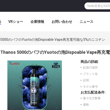
品
VRショー
企業情報
お問い合わせ
ニュース
s 5000のパフのYuotoの泡Dispoable Vape再充電可能な5%のニコチン
Thanos 5000のパフのYuotoの泡Dispoable Vap
商品の詳細:
起源の場所:
ブランド名:
証明:
モデル番号:
お支払配送条件:
最小注文数量:
価格: