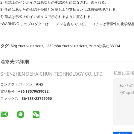
2) 形式上のインボイスはあなたの承認のためになされ、送られる。
3) 生産はあなたの承認を受取り次第および支払または沈殿物整理される。
4) 商品は形式上のインボイスで示されるように渡される。
*WARNING:このプロダクトはニコチンを含んでいる。ニコチンは習慣性の化学薬
,
,
タグ:
52g Yuoto Luscious
1350mha Yuoto Luscious
Yuoto甘美なSS304
連絡先の詳細
私達に直
SHENZHEN DEHAICHUN TECHNOLOGY CO., LTD.
コンタクトパーソン:
Alex
電話番号:
+86 18079639032
ファックス:
86-188-23725950