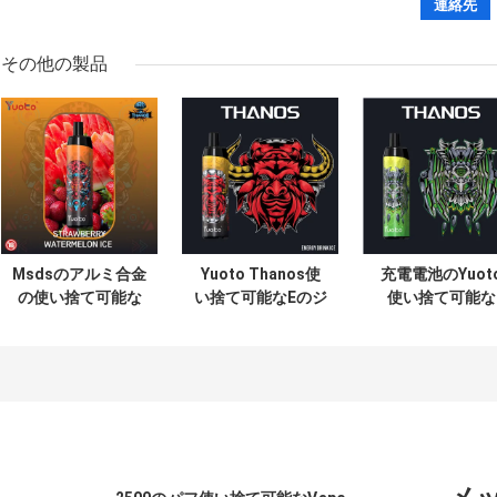
その他の製品
Msdsのアルミ合金
Yuoto Thanos使
充電電池のYuot
の使い捨て可能な
い捨て可能なEのジ
使い捨て可能な
蒸発器、Yuoto
ュースVape網のコ
Vapeのペン
Thanos 5000のパ
イルが付いている
Thanos 5000の
フの蒸発器
5000のパフ
フ