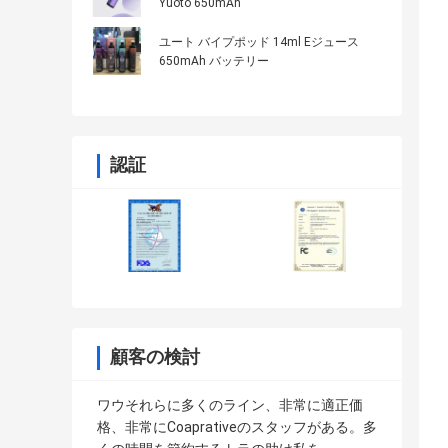
Yuoto 650mAh
ユート バイプポッド 14ml Eジュース
650mAh バッテリー
認証
顧客の検討
ワウそれらに多くのライン、非常に適正価
格、非常にCoaprativeのスタッフがある。多