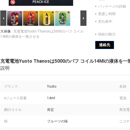
パッケージの詳細:
受渡し時間:
支払条件:
大画像 :
充電電池Yuoto Thanosは5000のパフ コイル
供給の能力:
14Mlの液体を一致させる
連絡先
充電電池Yuoto Thanosは5000のパフ コイル14Mlの液体を
説明
ブランド:
Yuoto
名前:
eジュース容量:
14ml
電池:
網のコイル:
肯定
再充電
味:
フルーツの味
ニコチ