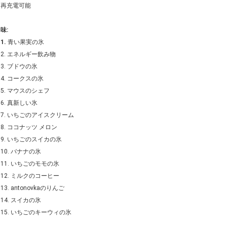
再充電可能
味:
1.
青い果実の氷
2. エネルギー飲み物
3. ブドウの氷
4. コークスの氷
5. マウスのシェフ
6. 真新しい氷
7. いちごのアイスクリーム
8. ココナッツ メロン
9. いちごのスイカの氷
10. バナナの氷
11. いちごのモモの氷
12. ミルクのコーヒー
13. antonovkaのりんご
14. スイカの氷
15. いちごのキーウィの氷