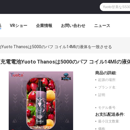
品
VRショー
企業情報
お問い合わせ
ニュース
Yuoto Thanosは5000のパフ コイル14Mlの液体を一致させる
充電電池Yuoto Thanosは5000のパフ コイル14Ml
商品の詳細:
起源の場所:
ブランド名:
証明:
モデル番号:
お支払配送条件:
最小注文数量:
価格: