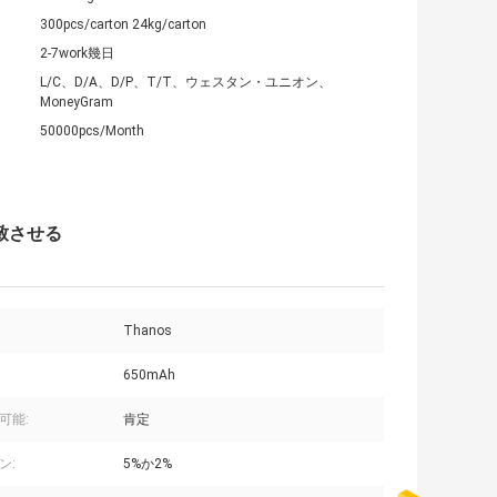
300pcs/carton 24kg/carton
2-7work幾日
L/C、D/A、D/P、T/T、ウェスタン・ユニオン、
MoneyGram
50000pcs/Month
一致させる
Thanos
650mAh
可能:
肯定
ン:
5%か2%