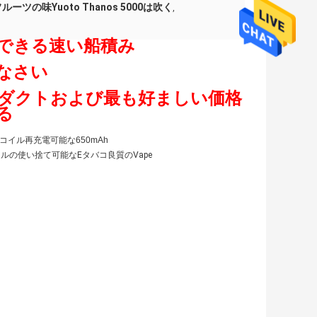
ルーツの味Yuoto Thanos 5000は吹く
,
用できる速い船積み
なさい
ダクトおよび最も好ましい価格
る
の網のコイル再充電可能な650mAh
のコイルの使い捨て可能なEタバコ良質のVape