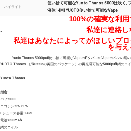
使い捨て可能なYuoto Thanos 5000は吹く
フ
,
ハイライト:
液体14Ml YUOTO使い捨て可能なVape
100%の確実な利
私達に連絡し
私達はあなたによってがほしいプロ
を与え
Yuoto Thanos 5000puff使い捨て可能なVapeのEタバコのVapeのペン
YUOTO Thanos （/Russiaの英国のパッケージ）の再充電可能な5000puff網
Yuoto Thanos
指定:
パフ:5000
ニコチン:5% /2 %
Eジュース容量:14ML
電池:650mAh
網のコイル