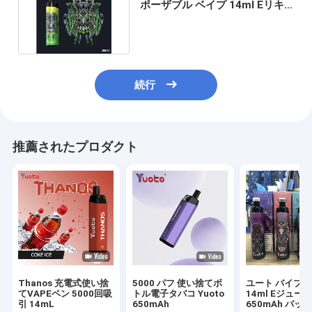
ポーザブル ベイプ 14ml Eリキ
ッド タイプc 充電式
続行
推薦されたプロダクト
Thanos 充電式使い捨
5000 パフ 使い捨てボ
ユート バイプ
てVAPEペン 5000回吸
トル電子タバコ Yuoto
14ml Eジュー
引 14mL
650mAh
650mAh バッ