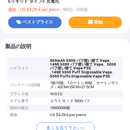
Eリキッド タイプc 充電式
価格：US $4.29-6 per piece
MOQ：500個
ベストプライス
接触
製品の説明
650mAh 5000 パフ使い捨て Vape、
14Ml 5000 パフ使い捨て Vape、5000
ハイライト
パフ使い捨て Vape PSE
,
,
14Ml 5000 Puff Disposable Vape
5000 Puffs Disposable Vape PSE
1箱10個、1カートン30箱、カートンサイ
パッケージの詳細
ズ：42CM×29CM×27.5CM
ブランド名
YUOTO
モデル番号
ユウト サノス 5000パフ
供給の能力
10000000個
価格
US $4.29-6 per piece
多くを見て下さい