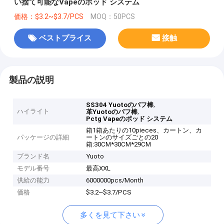
い捨て可能なVapeのポッド システム
価格：$3.2~$3.7/PCS
MOQ：50PCS
ベストプライス
接触
製品の説明
,
SS304 Yuotoのパフ棒
ハイライト
,
革Yuotoのパフ棒
Pctg Vapeのポッド システム
箱1箱あたりの10pieces、カートン、カ
パッケージの詳細
ートンのサイズごとの20
箱:30CM*30CM*29CM
ブランド名
Yuoto
モデル番号
最高XXL
供給の能力
6000000pcs/Month
価格
$3.2~$3.7/PCS
多くを見て下さい