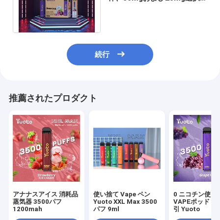
使い捨て可能なVapeのポッ
ド システム
続行
推薦されたプロダクト
アナナスアイス 消耗品
使い捨て Vape ペン
0 ニコチン使い
蒸気器 3500パフ
Yuoto XXL Max 3500
VAPEポッド 3
1200mah
パフ 9ml
引 Yuoto