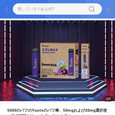
2
/
4
5000のパフのYuotoのパフ棒、50mgおよび20mg選択使