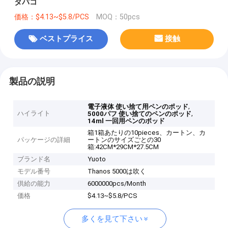
タバコ
価格：$4.13~$5.8/PCS
MOQ：50pcs
ベストプライス
接触
製品の説明
,
電子液体 使い捨て用ペンのポッド
ハイライト
,
5000パフ 使い捨てのペンのポッド
14ml 一回用ペンのポッド
箱1箱あたりの10pieces、カートン、カ
パッケージの詳細
ートンのサイズごとの30
箱:42CM*29CM*27.5CM
ブランド名
Yuoto
モデル番号
Thanos 5000は吹く
供給の能力
6000000pcs/Month
価格
$4.13~$5.8/PCS
多くを見て下さい