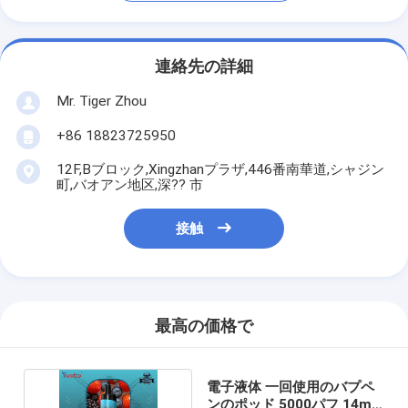
連絡先の詳細
Mr. Tiger Zhou
+86 18823725950
12F,Bブロック,Xingzhanプラザ,446番南華道,シャジン
町,バオアン地区,深?? 市
接触
最高の価格で
電子液体 一回使用のバプペ
ンのポッド 5000パフ 14ml