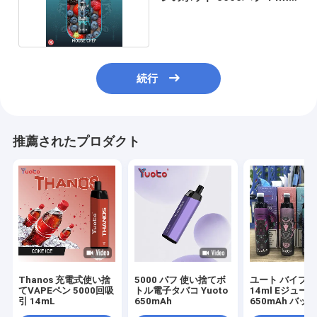
Eタバコ
続行
推薦されたプロダクト
Thanos 充電式使い捨
5000 パフ 使い捨てボ
ユート バイプ
てVAPEペン 5000回吸
トル電子タバコ Yuoto
14ml Eジュー
引 14mL
650mAh
650mAh バッ