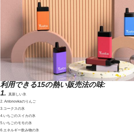
利用できる15の熱い販売法の味:
1.
真新しい氷
2. Antonovkaのりんご
3.コークスの氷
4.いちごのスイカの氷
5.いちごのモモの氷
6.エネルギー飲み物の氷