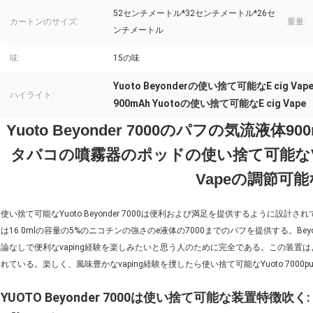
52センチメートル*32センチメートル*26セ
カートンのサイズ:
重量:
ンチメートル
味:
15の味
Yuoto Beyonderの使い捨て可能なE cig Vap
ハイライト:
900mAh Yuotoの使い捨て可能なE cig Vape
Yuoto Beyonder 7000のパフの気流液体9
タバコの噴霧器のポッドの使い捨て可能なV
Vapeの調節可能な
使い捨て可能なYuoto Beyonder 7000は便利および満足を提供するように
は16.0mlの容量の5%のニコチンの強さのe液体の7000までのパフを提供する。Bey
論なしで便利なvaping経験を楽しみたいと思う人のために完全である。この装
れている。楽しく、風味豊かなvaping経験を捜したら使い捨て可能なYuoto 7000p
YUOTO Beyonder 7000は使い捨て可能な装置特徴吹く: