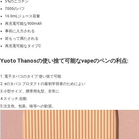
5%のニコチン
7000のパフ
16.0mLジュース容量
再充電可能な900mAh
事前に入力される
前もって満たされる
再充電可能なタイプC
Yuoto Thanosの使い捨て可能なvapeのペンの利点:
1. 電子タバコのタイプ:使い捨て可能
2. eのタバコ プロダクトの最初学習者のためによい
3.小型サイズ、携帯用丸型、非常に
4.スイッチ:自動
5.注文色、包装、味等への歓迎。