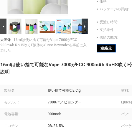
価格:
パッケージの詳細:
受渡し時間:
支払条件:
供給の能力:
大画像 :
16mlは使い捨て可能なVape 7000がFCC
900mAh RoHS吹くE液体のYuoto Beyonderを事前に入
連絡先
力した
16mlは使い捨て可能なVape 7000がFCC 900mAh RoHS吹く
説明
製品名:
使い捨て可能なE Cig
材料:
モデル。:
7000パフ ビヨンダー
Ejuic
電池容量:
900mah
パフ:
ニコチン:
0% 2% 5%
パッケ