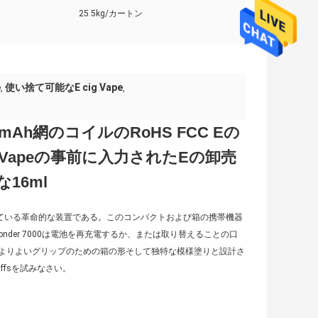
25.5kg/カートン
e
使い捨て可能なE cig Vape
,
,
00mAh網のコイルのRoHS FCC Eの
apeの事前に入力されたEの卸売
16ml
設計されている革命的な装置である。このコンパクトおよび箱の携帯機器
onder 7000は電池を再充電するか、または取り替えることの口
置はよりよいグリップのための箱の形そして独特な模様塗りと設計さ
uffsを試みなさい。