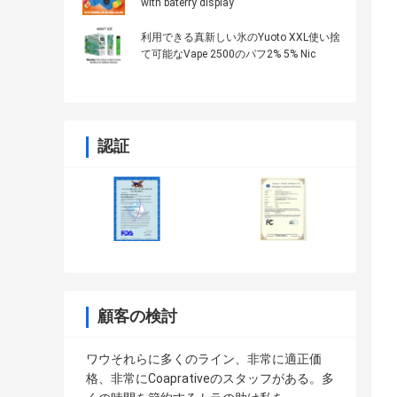
with baterry display
利用できる真新しい氷のYuoto XXL使い捨
て可能なVape 2500のパフ2% 5% Nic
認証
顧客の検討
ワウそれらに多くのライン、非常に適正価
格、非常にCoaprativeのスタッフがある。多