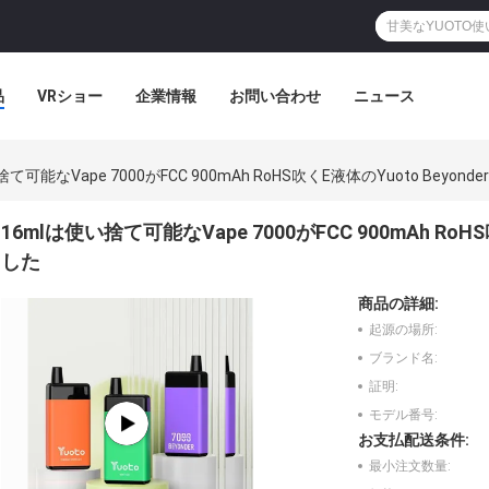
品
VRショー
企業情報
お問い合わせ
ニュース
て可能なVape 7000がFCC 900mAh RoHS吹くE液体のYuoto Beyo
16mlは使い捨て可能なVape 7000がFCC 900mAh Ro
した
商品の詳細:
起源の場所:
ブランド名:
証明:
モデル番号:
お支払配送条件:
最小注文数量: