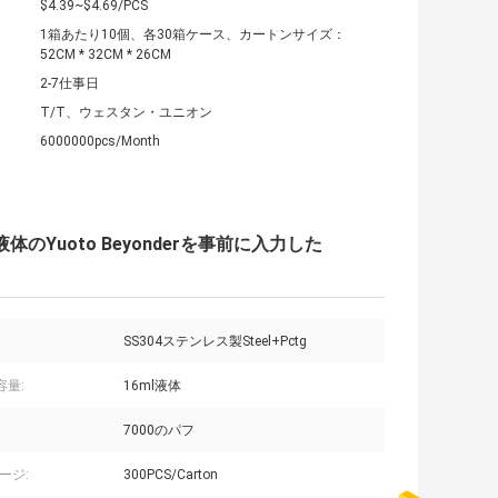
$4.39~$4.69/PCS
1箱あたり10個、各30箱ケース、カートンサイズ：
52CM * 32CM * 26CM
2-7仕事日
T/T、ウェスタン・ユニオン
6000000pcs/Month
E液体のYuoto Beyonderを事前に入力した
SS304ステンレス製Steel+Pctg
e容量:
16ml液体
7000のパフ
ージ:
300PCS/Carton