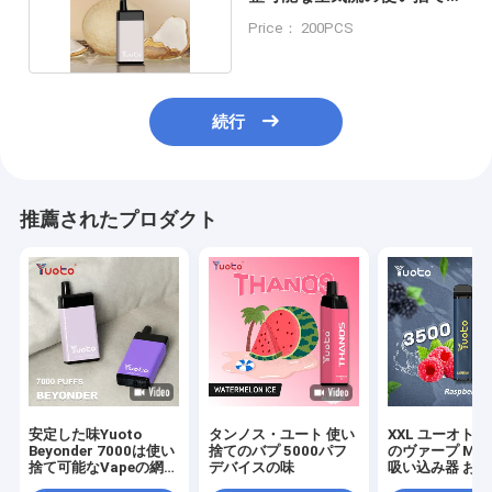
バイプ
Price： 200PCS
続行
推薦されたプロダクト
安定した味Yuoto
タンノス・ユート 使い
XXL ユーオト 
Beyonder 7000は使い
捨てのバプ 5000パフ
のヴァープ MAX 
捨て可能なVapeの網の
デバイスの味
吸い込み器 お味方
コイル吹く