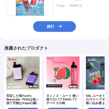
チン強度
Price： 1000PCS
続行
推薦されたプロダクト
安定した味Yuoto
タンノス・ユート 使い
XXL ユーオト 
Beyonder 7000は使い
捨てのバプ 5000パフ
のヴァープ MAX 
捨て可能なVapeの網の
デバイスの味
吸い込み器 お味方
コイル吹く