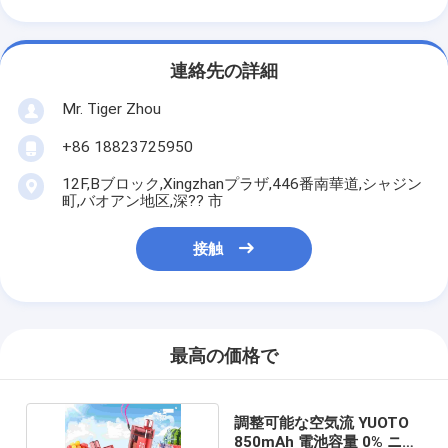
連絡先の詳細
Mr. Tiger Zhou
+86 18823725950
12F,Bブロック,Xingzhanプラザ,446番南華道,シャジン
町,バオアン地区,深?? 市
接触
最高の価格で
調整可能な空気流 YUOTO
850mAh 電池容量 0% ニコ