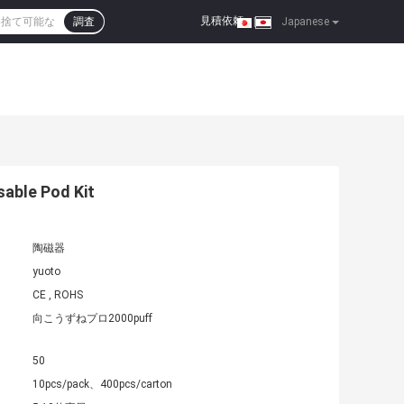
見積依頼
調査
|
Japanese
ble Pod Kit
陶磁器
yuoto
CE , ROHS
向こうずねプロ2000puff
50
10pcs/pack、400pcs/carton