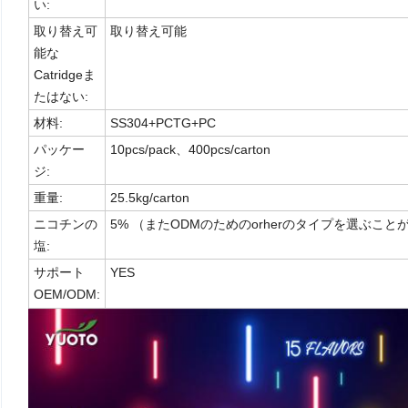
い:
取り替え可
取り替え可能
能な
Catridgeま
たはない:
材料:
SS304+PCTG+PC
パッケー
10pcs/pack、400pcs/carton
ジ:
重量:
25.5kg/carton
ニコチンの
5% （またODMのためのorherのタイプを選ぶこと
塩:
サポート
YES
OEM/ODM: