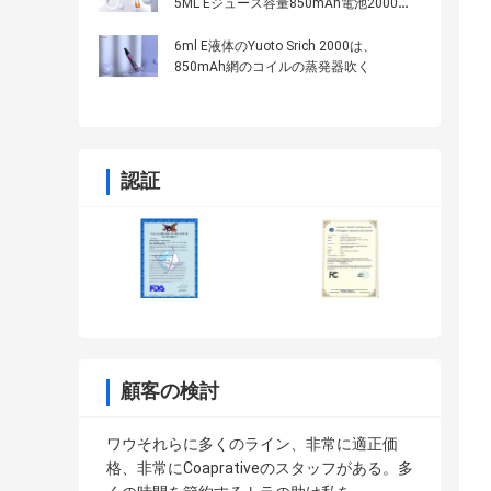
5ML Eジュース容量850mAh電池2000照
らす
6ml E液体のYuoto Srich 2000は、
850mAh網のコイルの蒸発器吹く
認証
顧客の検討
ワウそれらに多くのライン、非常に適正価
格、非常にCoaprativeのスタッフがある。多