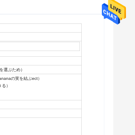
イプを選ぶため）
y Bananaの実を結ぶect）
きる）