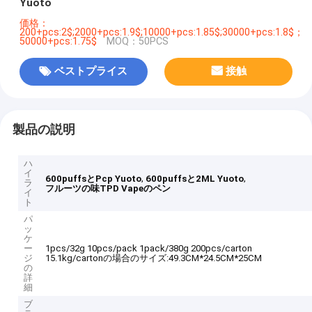
Yuoto
価格：
200+pcs:2$;2000+pcs:1.9$;10000+pcs:1.85$;30000+pcs:1.8$；
50000+pcs:1.75$
MOQ：50PCS
ベストプライス
接触
製品の説明
ハ
イ
,
,
600puffsとPcp Yuoto
600puffsと2ML Yuoto
ラ
フルーツの味TPD Vapeのペン
イ
ト
パ
ッ
ケ
ー
1pcs/32g 10pcs/pack 1pack/380g 200pcs/carton
ジ
15.1kg/cartonの場合のサイズ:49.3CM*24.5CM*25CM
の
詳
細
ブ