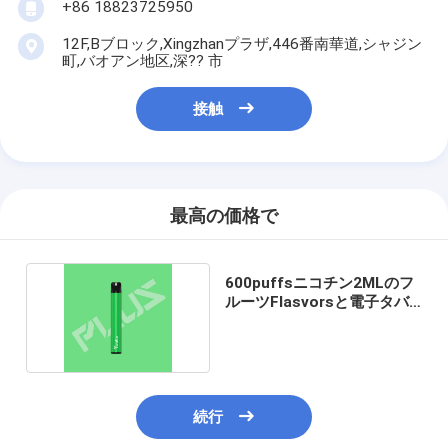
+86 18823725950
12F,Bブロック,Xingzhanプラザ,446番南華道,シャジン
町,バオアン地区,深?? 市
接触
最高の価格で
600puffsニコチン2MLのフ
ルーツFlasvorsと電子タバ
コYuoto
続行