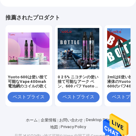
推薦されたプロダクト
Yuoto 600は使い捨て
0 2 5% ニコチンの使い
2mlはE使い捨
可能なVape 400mah
捨て可能なアーク ペ
液体のYuoto
電池網のコイルの吹く
ン、600 パフ Yuoto ポ
600のパフ400
ッド気化器 OEM ODM
網のコイルのRo
FCCを事前に入
ベストプライス
ベストプライス
ベストプラ
ホーム
製品
Desktop Site
ホーム
企業情報
お問い合わせ
Privacy Policy
地図
VRショー
品質
YUOTO使い捨て可能なVape
中国工場.Copyright © 2026