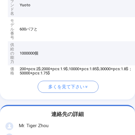
ラ
ン
Yuoto
ド
名
モ
デ
ル
600パフと
番
号
供
給
の
1000000個
能
力
価
200+pcs:2$;2000+pcs:1.9$;10000+pcs:1.85$;30000+pcs:1.8$；
格
50000+pcs:1.75$
多くを見て下さい
連絡先の詳細
Mr. Tiger Zhou